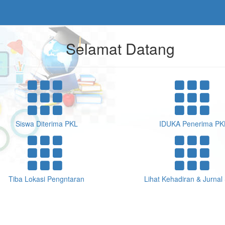
Selamat Datang
Siswa Diterima PKL
IDUKA Penerima PK
Tiba Lokasi Pengntaran
Lihat Kehadiran & Jurnal