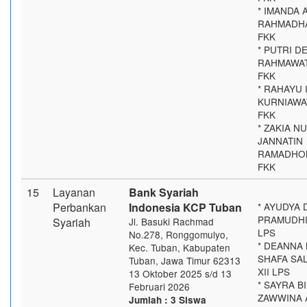
* IMANDA 
RAHMADHAN
FKK
* PUTRI DE
RAHMAWATI
FKK
* RAHAYU 
KURNIAWATI
FKK
* ZAKIA N
JANNATIN
RAMADHONA
FKK
15
Layanan
Bank Syariah
Perbankan
Indonesia KCP Tuban
* AYUDYA 
PRAMUDHIT
Syariah
Jl. Basuki Rachmad
LPS
No.278, Ronggomulyo,
* DEANNA
Kec. Tuban, Kabupaten
SHAFA SAL
Tuban, Jawa Timur 62313
XII LPS
13 Oktober 2025 s/d 13
* SAYRA B
Februari 2026
ZAWWINA A
Jumlah : 3 Siswa