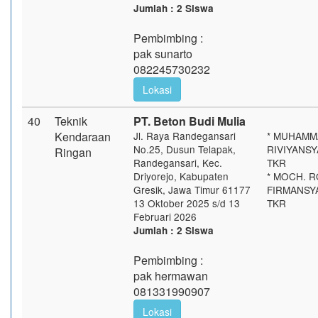
Jumlah : 2 Siswa
Pembimbing :
pak sunarto
082245730232
Lokasi
40
Teknik
PT. Beton Budi Mulia
Kendaraan
Jl. Raya Randegansari
* MUHAMM
No.25, Dusun Telapak,
RIVIYANSYA
Ringan
Randegansari, Kec.
TKR
Driyorejo, Kabupaten
* MOCH. 
Gresik, Jawa Timur 61177
FIRMANSYA
13 Oktober 2025 s/d 13
TKR
Februari 2026
Jumlah : 2 Siswa
Pembimbing :
pak hermawan
081331990907
Lokasi