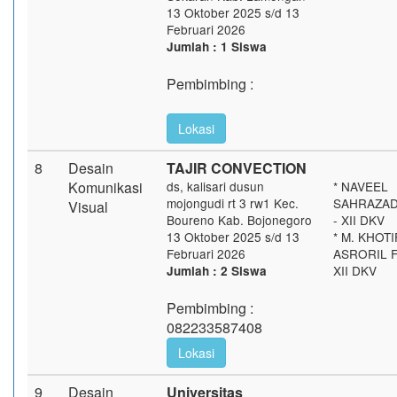
13 Oktober 2025 s/d 13
Februari 2026
Jumlah : 1 Siswa
Pembimbing :
Lokasi
8
Desain
TAJIR CONVECTION
Komunikasi
ds, kalisari dusun
* NAVEEL
mojongudi rt 3 rw1 Kec.
SAHRAZAD
Visual
Boureno Kab. Bojonegoro
- XII DKV
13 Oktober 2025 s/d 13
* M. KHOTI
Februari 2026
ASRORIL F
XII DKV
Jumlah : 2 Siswa
Pembimbing :
082233587408
Lokasi
9
Desain
Universitas