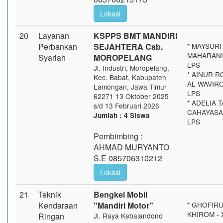
Lokasi
20
Layanan
KSPPS BMT MANDIRI
Perbankan
SEJAHTERA Cab.
* MAYSURI
MAHARANI 
Syariah
MOROPELANG
LPS
Jl. Industri, Moropelang,
* AINUR 
Kec. Babat, Kabupaten
AL WAVIROH
Lamongan, Jawa Timur
LPS
62271 13 Oktober 2025
* ADELIA T
s/d 13 Februari 2026
CAHAYASAR
Jumlah : 4 Siswa
LPS
Pembimbing :
AHMAD MURYANTO
S.E 085706310212
Lokasi
21
Teknik
Bengkel Mobil
Kendaraan
"Mandiri Motor"
* GHOFIR
KHIROM - 
Ringan
Jl. Raya Kebalandono