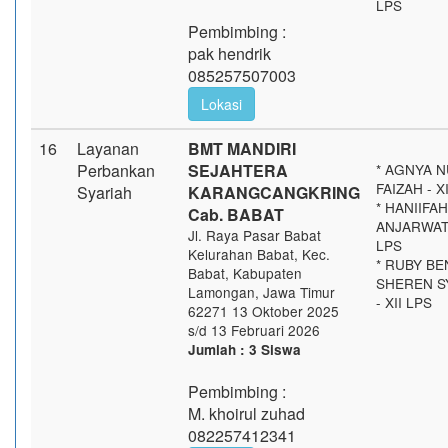
LPS
Pembimbing :
pak hendrik
085257507003
Lokasi
16
Layanan
BMT MANDIRI
Perbankan
SEJAHTERA
* AGNYA 
FAIZAH - X
Syariah
KARANGCANGKRING
* HANIIFA
Cab. BABAT
ANJARWATI 
Jl. Raya Pasar Babat
LPS
Kelurahan Babat, Kec.
* RUBY BE
Babat, Kabupaten
SHEREN S
Lamongan, Jawa Timur
- XII LPS
62271 13 Oktober 2025
s/d 13 Februari 2026
Jumlah : 3 Siswa
Pembimbing :
M. khoirul zuhad
082257412341