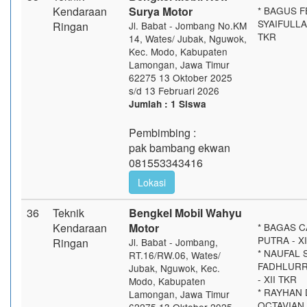
Kendaraan
Surya Motor
* BAGUS F
SYAIFULLAH
Ringan
Jl. Babat - Jombang No.KM
TKR
14, Wates/ Jubak, Nguwok,
Kec. Modo, Kabupaten
Lamongan, Jawa Timur
62275 13 Oktober 2025
s/d 13 Februari 2026
Jumlah : 1 Siswa
Pembimbing :
pak bambang ekwan
081553343416
Lokasi
36
Teknik
Bengkel Mobil Wahyu
Kendaraan
Motor
* BAGAS 
PUTRA - XI
Ringan
Jl. Babat - Jombang,
* NAUFAL 
RT.16/RW.06, Wates/
FADHLUR
Jubak, Nguwok, Kec.
- XII TKR
Modo, Kabupaten
* RAYHAN 
Lamongan, Jawa Timur
OCTAVIAN -