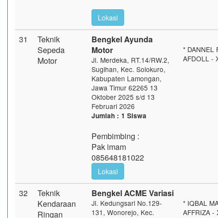
Lokasi
31
Teknik
Bengkel Ayunda
Sepeda
Motor
* DANNEL 
AFDOLL - 
Motor
Jl. Merdeka, RT.14/RW.2,
Sugihan, Kec. Solokuro,
Kabupaten Lamongan,
Jawa Timur 62265 13
Oktober 2025 s/d 13
Februari 2026
Jumlah : 1 Siswa
Pembimbing :
Pak imam
085648181022
Lokasi
32
Teknik
Bengkel ACME Variasi
Kendaraan
Jl. Kedungsari No.129-
* IQBAL M
131, Wonorejo, Kec.
AFFRIZA - 
Ringan