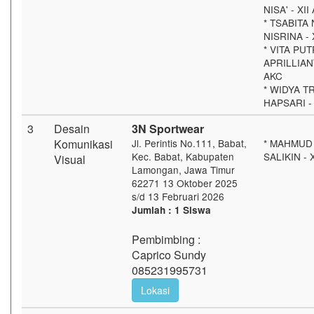
NISA' - XII
* TSABITA
NISRINA - 
* VITA PUT
APRILLIANT
AKC
* WIDYA TR
HAPSARI - 
3
Desain
3N Sportwear
Komunikasi
Jl. Perintis No.111, Babat,
* MAHMUD
Kec. Babat, Kabupaten
SALIKIN - 
Visual
Lamongan, Jawa Timur
62271 13 Oktober 2025
s/d 13 Februari 2026
Jumlah : 1 Siswa
Pembimbing :
Caprico Sundy
085231995731
Lokasi