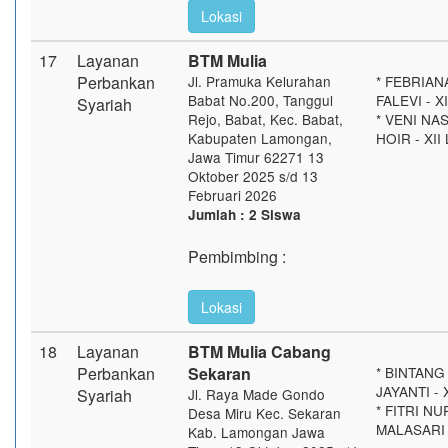
Lokasi
17
Layanan
BTM Mulia
Perbankan
Jl. Pramuka Kelurahan
* FEBRIAN
Babat No.200, Tanggul
FALEVI - X
Syariah
Rejo, Babat, Kec. Babat,
* VENI NA
Kabupaten Lamongan,
HOIR - XII
Jawa Timur 62271 13
Oktober 2025 s/d 13
Februari 2026
Jumlah : 2 Siswa
Pembimbing :
Lokasi
18
Layanan
BTM Mulia Cabang
Perbankan
Sekaran
* BINTANG
JAYANTI - 
Syariah
Jl. Raya Made Gondo
* FITRI NU
Desa Miru Kec. Sekaran
MALASARI -
Kab. Lamongan Jawa