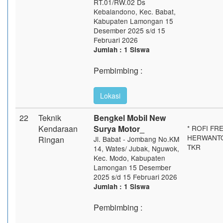
RT.01/RW.02 Ds
Kebalandono, Kec. Babat,
Kabupaten Lamongan 15
Desember 2025 s/d 15
Februari 2026
Jumlah : 1 Siswa
Pembimbing :
Lokasi
22
Teknik
Bengkel Mobil New
Kendaraan
Surya Motor_
* ROFI FR
HERWANTO 
Ringan
Jl. Babat - Jombang No.KM
TKR
14, Wates/ Jubak, Nguwok,
Kec. Modo, Kabupaten
Lamongan 15 Desember
2025 s/d 15 Februari 2026
Jumlah : 1 Siswa
Pembimbing :