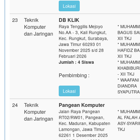
Lokasi
23
Teknik
DB KLIK
Komputer
Raya Tenggilis Mejoyo
* MUHAMM
No.AA - 3, Kali Rungkut,
BAGUS SA
dan Jaringan
Kec. Rungkut, Surabaya,
XII TKJ
Jawa Timur 60293 01
* MUHAMM
November 2025 s/d 28
HAFIDZ BA
Februari 2026
XII TKJ
* MUHAMM
Jumlah : 4 Siswa
KHABIBU
- XII TKJ
Pembimbing :
* WAAFANI
DIANDRA
Lokasi
SYAPUTRA -
24
Teknik
Pangean Komputer
Komputer
Jalan Raya Pangean
* MUHAMM
RT02/RW01, Pangean,
AL FALAH 
dan Jaringan
Kec. Maduran, Kabupaten
ASY-SYARIFI
Lamongan, Jawa Timur
TKJ
62261 1 Desember 2025