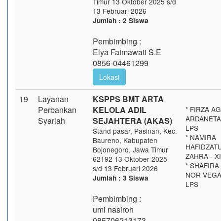
Timur 13 Oktober 2025 s/d
13 Februari 2026
Jumlah : 2 Siswa
Pembimbing :
Elya Fatmawati S.E
0856-04461299
Lokasi
19
Layanan
KSPPS BMT ARTA
Perbankan
KELOLA ADIL
* FIRZA A
ARDANETA 
Syariah
SEJAHTERA (AKAS)
LPS
Stand pasar, Pasinan, Kec.
* NAMIRA
Baureno, Kabupaten
HAFIDZATU
Bojonegoro, Jawa Timur
ZAHRA - XI
62192 13 Oktober 2025
* SHAFIRA
s/d 13 Februari 2026
NOR VEGA 
Jumlah : 3 Siswa
LPS
Pembimbing :
umi nasiroh
085706213173