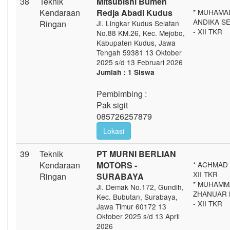
38
Teknik
Mitsubishi Bumen
Kendaraan
Redja Abadi Kudus
* MUHAMA
ANDIKA S
Ringan
Jl. Lingkar Kudus Selatan
- XII TKR
No.88 KM.26, Kec. Mejobo,
Kabupaten Kudus, Jawa
Tengah 59381 13 Oktober
2025 s/d 13 Februari 2026
Jumlah : 1 Siswa
Pembimbing :
Pak sigit
085726257879
Lokasi
39
Teknik
PT MURNI BERLIAN
Kendaraan
MOTORS -
* ACHMAD 
XII TKR
Ringan
SURABAYA
* MUHAMM
Jl. Demak No.172, Gundih,
ZHANUAR 
Kec. Bubutan, Surabaya,
- XII TKR
Jawa Timur 60172 13
Oktober 2025 s/d 13 April
2026