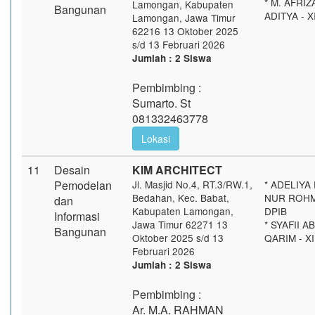
* M. AFRIZ
Lamongan, Kabupaten
Bangunan
ADITYA - X
Lamongan, Jawa Timur
62216 13 Oktober 2025
s/d 13 Februari 2026
Jumlah : 2 Siswa
Pembimbing :
Sumarto. St
081332463778
Lokasi
11
Desain
KIM ARCHITECT
Pemodelan
Jl. Masjid No.4, RT.3/RW.1,
* ADELIYA 
Bedahan, Kec. Babat,
NUR ROHMA
dan
Kabupaten Lamongan,
DPIB
Informasi
Jawa Timur 62271 13
* SYAFII A
Bangunan
Oktober 2025 s/d 13
QARIM - XI
Februari 2026
Jumlah : 2 Siswa
Pembimbing :
Ar. M.A. RAHMAN