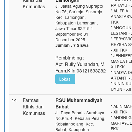
RAHAYU - 
Komunitas
Jl. Jaksa Agung Suprapto
* ALIFFIA
No.76, Sarirejo, Sukorejo,
ANASTASYA 
Kec. Lamongan,
FKK
Kabupaten Lamongan,
* ANGGUN
Jawa Timur 62215 1
LESTARI - 
September s/d 31
* FEBYOVI
Desember 2025
REYSHA S
Jumlah : 7 Siswa
- XII FKK
* JENNIFE
Pembimbing :
MANDA FE
Apt. Rully Yuliandari, M.
XII FKK
Farm.Klin 08121633282
* NADYA D
ARTANTI - 
Lokasi
* NININ K
UYUN - XII
14
Farmasi
RSU Muhammadiyah
Klinis dan
Babat
* ALIN MA
- XII FKK
Komunitas
Jl. Raya Babat - Surabaya
* ANDINI 
No.Km. 4, Kebalan Pelang,
MARTAYOLA
Kebalanpelang, Kec.
FKK
Babat, Kabupaten