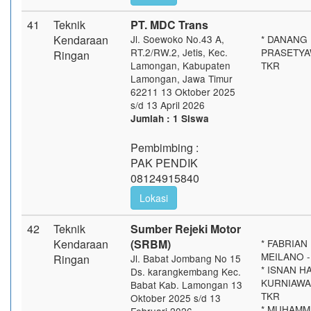
41
Teknik
PT. MDC Trans
Kendaraan
Jl. Soewoko No.43 A,
* DANANG
RT.2/RW.2, Jetis, Kec.
PRASETYAW
Ringan
Lamongan, Kabupaten
TKR
Lamongan, Jawa Timur
62211 13 Oktober 2025
s/d 13 April 2026
Jumlah : 1 Siswa
Pembimbing :
PAK PENDIK
08124915840
Lokasi
42
Teknik
Sumber Rejeki Motor
Kendaraan
(SRBM)
* FABRIAN 
MEILANO -
Ringan
Jl. Babat Jombang No 15
* ISNAN H
Ds. karangkembang Kec.
KURNIAWAN
Babat Kab. Lamongan 13
TKR
Oktober 2025 s/d 13
* MUHAMM