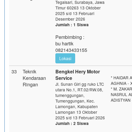
Tegalsari, Surabaya, Jawa
Timur 60263 13 Oktober
2025 s/d 13 Februari
Desember 2026
Jumlah : 1 Siswa
Pembimbing :
bu hartik
082143433155
Lokasi
33
Teknik
Bengkel Hery Motor
Kendaraan
Service
* HAIDAR A
AGHNIA - X
Ringan
Jl. Sunan Giri gg ruko LTC
* M. ZAKAR
utara No.1, RT.02/RW.08,
NASRUL AL
tumenggungan,
ADISTYAN -
Tumenggungan, Kec.
Lamongan, Kabupaten
Lamongan 13 Oktober
2025 s/d 13 Februari 2026
Jumlah : 2 Siswa