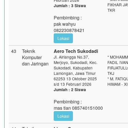
Februari 2026
FIKHAR JAV
Jumlah : 3 Siswa
TKR
Pembimbing :
pak wahyu
082230878421
Lokasi
43
Teknik
Aero Tech Sukodadi
Komputer
Jl. Airlangga No.37,
* MOHAM
Merjoyo, Sukodadi, Kec.
FADIL IVA
dan Jaringan
Sukodadi, Kabupaten
FIRJATULLO
Lamongan, Jawa Timur
TKJ
62253 13 Oktober 2025
* M. FATIQ
s/d 13 Februari 2026
HIMAM - XI
Jumlah : 2 Siswa
Pembimbing :
mas tian 085740151000
Lokasi