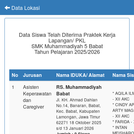
Data Lokasi
Data Siswa Telah Diterima Praktek Kerja
Lapangan/ PKL
SMK Muhammadiyah 5 Babat
Tahun Pelajaran 2025/2026
No
Jurusan
Nama IDUKA/ Alamat
Nama Si
1
Asisten
RS. Muhammadiyah
Keperawatan
Babat
* AQILA IL
- XII AKC
dan
Jl. KH. Ahmad Dahlan
* CINDY AP
No.14, Banaran, Babat,
Caregiver
ARTY MAG
Kec. Babat, Kabupaten
- XII AKC
Lamongan, Jawa Timur
* FARIDA -
62271 18 Oktober 2025
* INTAN
s/d 13 Januari 2026
MEISHAROH
Jumlah : 9 Siswa