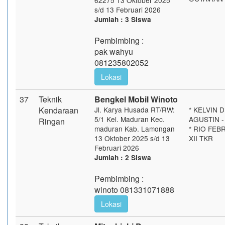
62275 13 Oktober 2025
s/d 13 Februari 2026
Jumlah : 3 Siswa
Pembimbing :
pak wahyu
081235802052
Lokasi
37
Teknik
Bengkel Mobil Winoto
Kendaraan
Jl. Karya Husada RT/RW:
* KELVIN 
5/1 Kel. Maduran Kec.
AGUSTIN - 
Ringan
maduran Kab. Lamongan
* RIO FEB
13 Oktober 2025 s/d 13
XII TKR
Februari 2026
Jumlah : 2 Siswa
Pembimbing :
winoto 081331071888
Lokasi