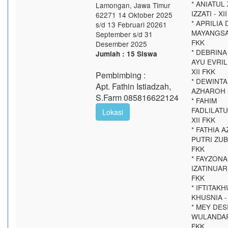
* ANIATUL 
Lamongan, Jawa Timur
IZZATI - XI
62271 14 Oktober 2025
* APRILIA 
s/d 13 Februari 20261
MAYANGSAR
September s/d 31
FKK
Desember 2025
* DEBRINA
Jumlah : 15 Siswa
AYU EVRIL
XII FKK
Pembimbing :
* DEWINT
Apt. Fathin Istiadzah,
AZHAROH -
S.Farm 085816622124
* FAHIM
FADLILATU
Lokasi
XII FKK
* FATHIA 
PUTRI ZUBE
FKK
* FAYZONA
IZATINUARI
FKK
* IFTITAKH
KHUSNIA - 
* MEY DES
WULANDARI
FKK