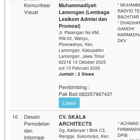
Komunikasi
Muhammadiyah
* MUHAMM
RASYID T
Visual
Lamongan (Lembaga
BACHTIAR 
Lesikom Admisi dan
* DHADHA
Promosi)
GANDHI
Jl. Plalangan No.KM,
NARMADHA 
RW.02, Wahyu,
DKV
Plosowahyu, Kec.
Lamongan, Kabupaten
Lamongan, Jawa Timur
62218 13 Oktober 2025
s/d 13 Februari 2026
Jumlah : 2 Siswa
Pembimbing :
Pak Bait 082257967437
Lokasi
10
Desain
CV. SKALA
Pemodelan
ARCHITECTS
* ACHMAD
FIRMANSYA
dan
Gg. Kalianyar I Blok C3,
DPIB
Rangge, Sukomulyo, Kec.
Informasi