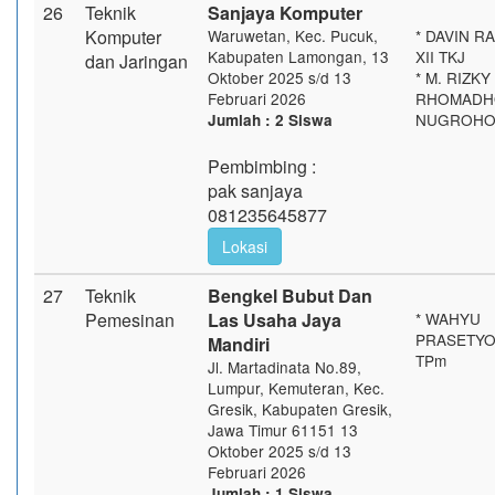
26
Teknik
Sanjaya Komputer
Komputer
Waruwetan, Kec. Pucuk,
* DAVIN RA
Kabupaten Lamongan, 13
XII TKJ
dan Jaringan
Oktober 2025 s/d 13
* M. RIZKY
Februari 2026
RHOMADH
NUGROHO -
Jumlah : 2 Siswa
Pembimbing :
pak sanjaya
081235645877
Lokasi
27
Teknik
Bengkel Bubut Dan
Pemesinan
Las Usaha Jaya
* WAHYU
PRASETYO 
Mandiri
TPm
Jl. Martadinata No.89,
Lumpur, Kemuteran, Kec.
Gresik, Kabupaten Gresik,
Jawa Timur 61151 13
Oktober 2025 s/d 13
Februari 2026
Jumlah : 1 Siswa