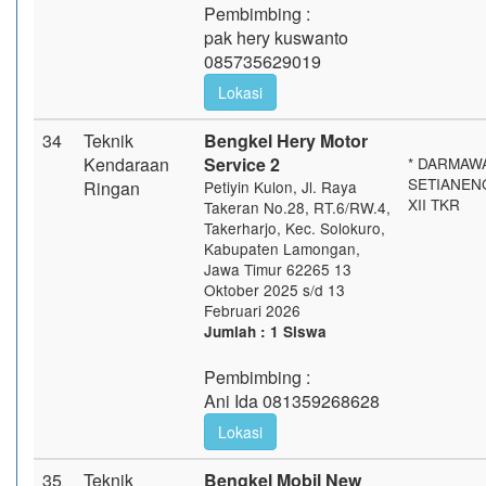
Pembimbing :
pak hery kuswanto
085735629019
Lokasi
34
Teknik
Bengkel Hery Motor
Kendaraan
Service 2
* DARMAW
SETIANENG
Ringan
Petiyin Kulon, Jl. Raya
XII TKR
Takeran No.28, RT.6/RW.4,
Takerharjo, Kec. Solokuro,
Kabupaten Lamongan,
Jawa Timur 62265 13
Oktober 2025 s/d 13
Februari 2026
Jumlah : 1 Siswa
Pembimbing :
Ani Ida 081359268628
Lokasi
35
Teknik
Bengkel Mobil New