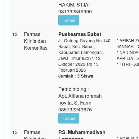
HAKIM, ST.IAI
081332849990
Lokasi
12
Farmasi
Puskesmas Babat
Klinis dan
Jl. Gotong Royong No.140
* AFIFAH 
Babat, Kec. Babat,
JANNAH - X
Komunitas
Kabupaten Lamongan,
* NADINDA
Jawa Timur 62271 13
APRILIA - 
Oktober 2025 s/d 13
* FITRI - X
Februari 2026
Jumlah : 3 Siswa
Pembimbing :
Apt. Alfiana rohmah
novita, S. Farm
085732243676
Lokasi
13
Farmasi
RS. Muhammadiyah
Klinis dan
Lamongan
* ADELIA T