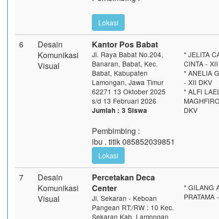
Lokasi
6
Desain
Kantor Pos Babat
Komunikasi
Jl. Raya Babat No.204,
* JELITA 
Banaran, Babat, Kec.
CINTA - XI
Visual
Babat, Kabupaten
* ANELIA 
Lamongan, Jawa Timur
- XII DKV
62271 13 Oktober 2025
* ALFI LA
s/d 13 Februari 2026
MAGHFIROH
DKV
Jumlah : 3 Siswa
Pembimbing :
ibu . titik 085852039851
Lokasi
7
Desain
Percetakan Deca
Komunikasi
Center
* GILANG
PRATAMA -
Visual
Jl. Sekaran - Keboan
Pangean RT:/RW : 10 Kec.
Sekaran Kab. Lamongan