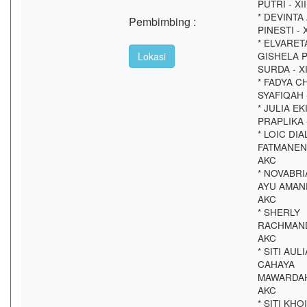
PUTRI - XI
* DEVINTA
Pembimbing :
PINESTI - 
* ELVARET
GISHELA 
Lokasi
SURDA - XI
* FADYA C
SYAFIQAH -
* JULIA EK
PRAPLIKA -
* LOIC DI
FATMANENK
AKC
* NOVABR
AYU AMAND
AKC
* SHERLY
RACHMANDA
AKC
* SITI AULI
CAHAYA
MAWARDAH 
AKC
* SITI KHO