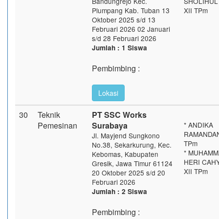
Bandungrejo Kec.
SHOLIHUL 
Plumpang Kab. Tuban 13
XII TPm
Oktober 2025 s/d 13
Februari 2026 02 Januari
s/d 28 Februari 2026
Jumlah : 1 Siswa
Pembimbing :
Lokasi
30
Teknik
PT SSC Works
Pemesinan
Surabaya
* ANDIKA
RAMANDANI
Jl. Mayjend Sungkono
TPm
No.38, Sekarkurung, Kec.
* MUHAMM
Kebomas, Kabupaten
HERI CAH
Gresik, Jawa Timur 61124
XII TPm
20 Oktober 2025 s/d 20
Februari 2026
Jumlah : 2 Siswa
Pembimbing :