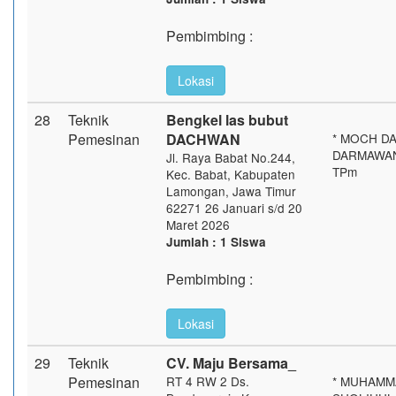
Pembimbing :
Lokasi
28
Teknik
Bengkel las bubut
Pemesinan
DACHWAN
* MOCH D
DARMAWAN 
Jl. Raya Babat No.244,
TPm
Kec. Babat, Kabupaten
Lamongan, Jawa Timur
62271 26 Januari s/d 20
Maret 2026
Jumlah : 1 Siswa
Pembimbing :
Lokasi
29
Teknik
CV. Maju Bersama_
Pemesinan
RT 4 RW 2 Ds.
* MUHAMM