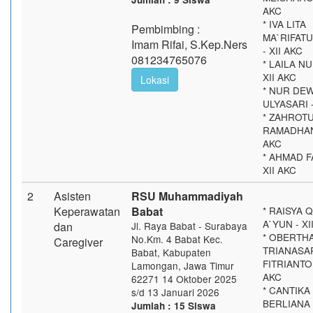
AKC
* IVA LITA
Pembimbing :
MA`RIFAT
Imam Rifai, S.Kep.Ners
- XII AKC
081234765076
* LAILA NU
XII AKC
Lokasi
* NUR DEW
ULYASARI -
* ZAHROTU
RAMADHANI
AKC
* AHMAD F
XII AKC
2
Asisten
RSU Muhammadiyah
Keperawatan
Babat
* RAISYA 
A`YUN - XI
dan
Jl. Raya Babat - Surabaya
* OBERTH
No.Km. 4 Babat Kec.
Caregiver
TRIANASA
Babat, Kabupaten
FITRIANTO 
Lamongan, Jawa Timur
AKC
62271 14 Oktober 2025
* CANTIKA
s/d 13 Januari 2026
BERLIANA
Jumlah : 15 Siswa