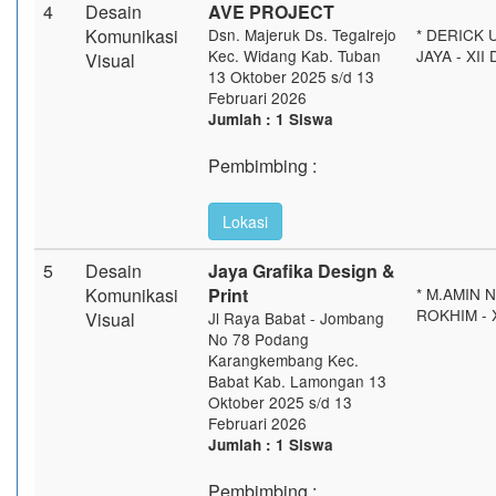
4
Desain
AVE PROJECT
Komunikasi
Dsn. Majeruk Ds. Tegalrejo
* DERICK 
Kec. Widang Kab. Tuban
JAYA - XII
Visual
13 Oktober 2025 s/d 13
Februari 2026
Jumlah : 1 Siswa
Pembimbing :
Lokasi
5
Desain
Jaya Grafika Design &
Komunikasi
Print
* M.AMIN 
ROKHIM - 
Visual
Jl Raya Babat - Jombang
No 78 Podang
Karangkembang Kec.
Babat Kab. Lamongan 13
Oktober 2025 s/d 13
Februari 2026
Jumlah : 1 Siswa
Pembimbing :