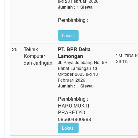
s/d 28 Februari 2026
Jumlah : 1 Siswa
Pembimbing :
Lokasi
25
Teknik
PT. BPR Delta
Komputer
Lamongan
* M. ZIDA 
XII TKJ
dan Jaringan
Jl. Raya Jombang No. 59
Babat Lamongan 13
Oktober 2025 s/d 13
Februari 2026
Jumlah : 1 Siswa
Pembimbing :
HARU MUKTI
PRASETYO
085604800988
Lokasi