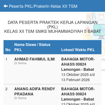
Peserta PKL/Prakerin Kelas XII TSM
DATA PESERTA PRAKTEK KERJA LAPANGAN
(PKL)
KELAS XII TSM SMKS MUHAMMADIYAH 5 BABAT
Nama Siswa / Status
No
PKL
Lokasi/ Waktu PKL
1
AHMAD FAHIMUL ILMI
BAHAGIA MOTOR-
Di Terima
AHASS 00824
Lamongan - Babat
13 Oktober 2025 s/d
13 Februari 2026
2
ANANG ADIFA RENDY
BAHAGIA MOTOR-
PRADANA
AHASS 00824
Di Terima
Lamongan - Babat
13 Oktober 2025 s/d