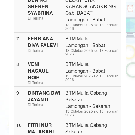
SHEREN
KARANGCANGKRING
SYABRINA
Cab. BABAT
Di Terima
Lamongan - Babat
13 Oktober 2025 s/d 13 Februari
2026
7
FEBRIANA
BTM Mulia
DIVA FALEVI
Lamongan - Babat
Di Terima
13 Oktober 2025 s/d 13 Februari
2026
8
VENI
BTM Mulia
NASAUL
Lamongan - Babat
13 Oktober 2025 s/d 13 Februari
HOIR
2026
Di Terima
9
BINTANG DWI
BTM Mulia Cabang
JAYANTI
Sekaran
Di Terima
Lamongan - Sekaran
13 Oktober 2025 s/d 13 Februari
2026
10
FITRI NUR
BTM Mulia Cabang
MALASARI
Sekaran