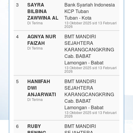
3
SAYRA
Bank Syariah Indonesia
BILBINA
KCP Tuban
ZAWWINA AL
Tuban - Kota
Di Terima
13 Oktober 2025 s/d 13 Februari
2026
4
AGNYA NUR
BMT MANDIRI
FAIZAH
SEJAHTERA
Di Terima
KARANGCANGKRING
Cab. BABAT
Lamongan - Babat
13 Oktober 2025 s/d 13 Februari
2026
5
HANIIFAH
BMT MANDIRI
DWI
SEJAHTERA
ANJARWATI
KARANGCANGKRING
Di Terima
Cab. BABAT
Lamongan - Babat
13 Oktober 2025 s/d 13 Februari
2026
6
RUBY
BMT MANDIRI
BENING
SEJAHTERA